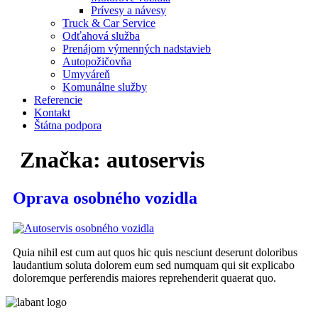
Prívesy a návesy
Truck & Car Service
Odťahová služba
Prenájom výmenných nadstavieb
Autopožičovňa
Umyváreň
Komunálne služby
Referencie
Kontakt
Štátna podpora
Značka:
autoservis
Oprava osobného vozidla
Quia nihil est cum aut quos hic quis nesciunt deserunt doloribus
laudantium soluta dolorem eum sed numquam qui sit explicabo
doloremque perferendis maiores reprehenderit quaerat quo.