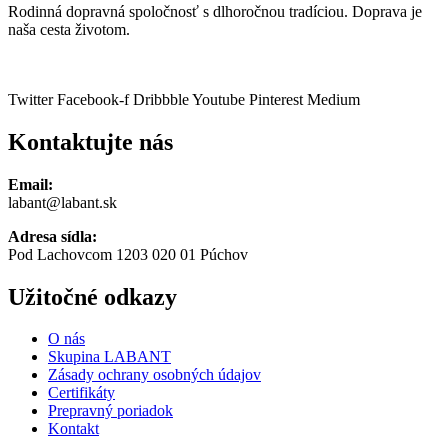
Rodinná dopravná spoločnosť s dlhoročnou tradíciou. Doprava je
naša cesta životom.
Twitter
Facebook-f
Dribbble
Youtube
Pinterest
Medium
Kontaktujte nás
Email:
labant@labant.sk
Adresa sídla:
Pod Lachovcom 1203 020 01 Púchov
Užitočné odkazy
O nás
Skupina LABANT
Zásady ochrany osobných údajov
Certifikáty
Prepravný poriadok
Kontakt