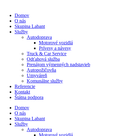
Preskočiť
na
Domov
obsah
O nás
Skupina Labant
Služby
Autodoprava
Motorové vozidlá
Prívesy a návesy
Truck & Car Service
Odťahová služba
Prenájom výmenných nadstavieb
Autopožičovňa
Umyváreň
Komunálne služby
Referencie
Kontakt
Štátna podpora
Domov
O nás
Skupina Labant
Služby
Autodoprava
Motorové vozidlá