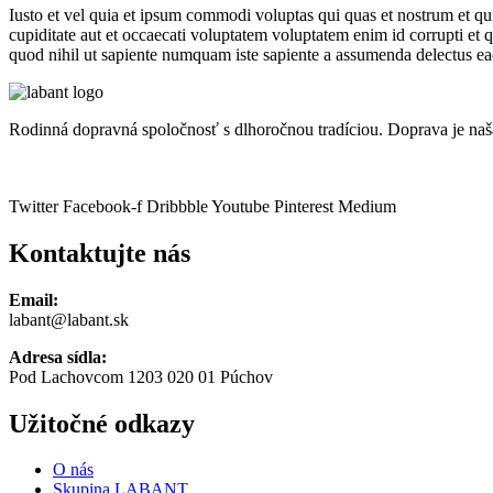
Iusto et vel quia et ipsum commodi voluptas qui quas et nostrum et qu
cupiditate aut et occaecati voluptatem voluptatem enim id corrupti et
quod nihil ut sapiente numquam iste sapiente a assumenda delectus eaq
Rodinná dopravná spoločnosť s dlhoročnou tradíciou. Doprava je naš
Twitter
Facebook-f
Dribbble
Youtube
Pinterest
Medium
Kontaktujte nás
Email:
labant@labant.sk
Adresa sídla:
Pod Lachovcom 1203 020 01 Púchov
Užitočné odkazy
O nás
Skupina LABANT