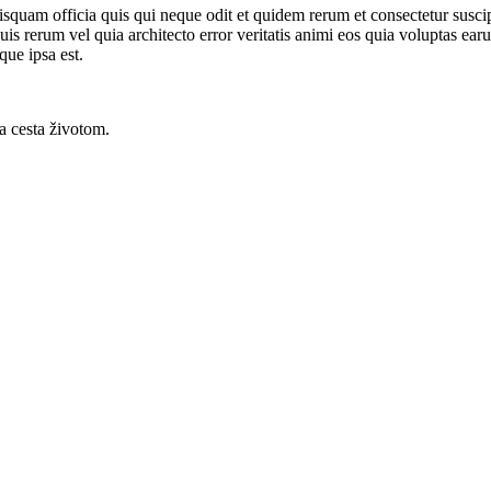
isquam officia quis qui neque odit et quidem rerum et consectetur susci
 quis rerum vel quia architecto error veritatis animi eos quia voluptas 
ue ipsa est.
a cesta životom.