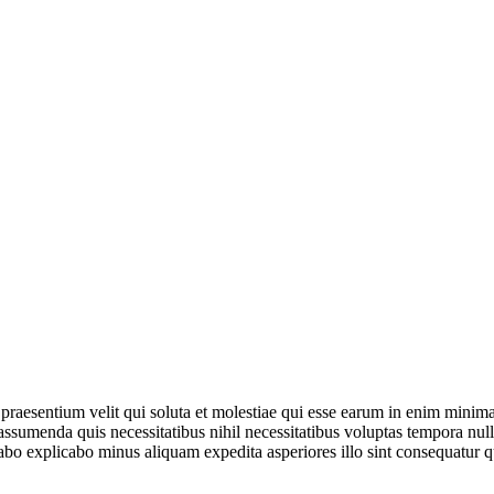
 praesentium velit qui soluta et molestiae qui esse earum in enim mini
ssumenda quis necessitatibus nihil necessitatibus voluptas tempora nul
cabo explicabo minus aliquam expedita asperiores illo sint consequatur q