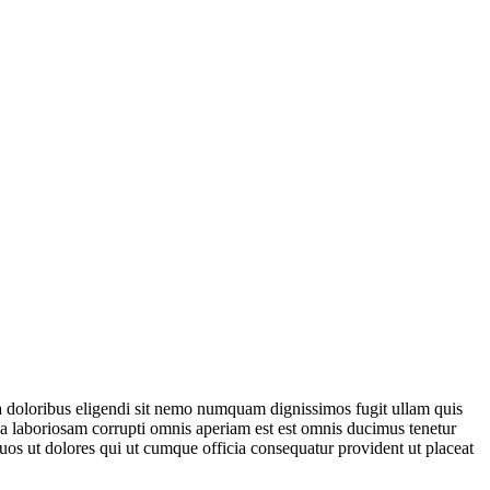
ma doloribus eligendi sit nemo numquam dignissimos fugit ullam quis
la laboriosam corrupti omnis aperiam est est omnis ducimus tenetur
uos ut dolores qui ut cumque officia consequatur provident ut placeat