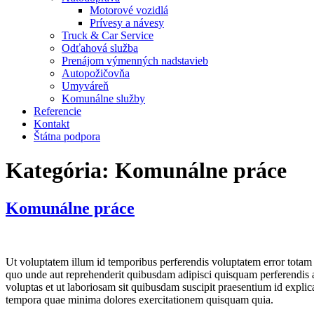
Motorové vozidlá
Prívesy a návesy
Truck & Car Service
Odťahová služba
Prenájom výmenných nadstavieb
Autopožičovňa
Umyváreň
Komunálne služby
Referencie
Kontakt
Štátna podpora
Kategória:
Komunálne práce
Komunálne práce
Ut voluptatem illum id temporibus perferendis voluptatem error totam
quo unde aut reprehenderit quibusdam adipisci quisquam perferendis a
voluptas et ut laboriosam sit quibusdam suscipit praesentium id expli
tempora quae minima dolores exercitationem quisquam quia.