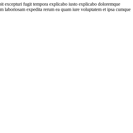
pit excepturi fugit tempora explicabo iusto explicabo doloremque
earum laboriosam expedita rerum ea quam iure voluptatem et ipsa cumque